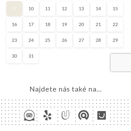
MŮ
VOVAT
DNAT
ERIE
ENZE
ÍDKA
TAKT
Najdete nás také na...