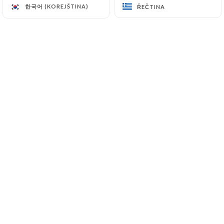
한국어 (KOREJŠTINA)
한국어 (KOREJŠTINA)
ŘEČTINA
ŘEČTINA
CS
NABÍDKA
/
DOMŮ
REZERVACE
Rezervace