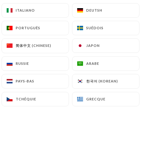
ITALIANO
ITALIANO
DEUTSH
DEUTSH
PORTUGUÊS
PORTUGUÊS
SUÉDOIS
SUÉDOIS
简体中文 (CHINESE)
简体中文 (CHINESE)
JAPON
JAPON
RUSSIE
RUSSIE
ARABE
ARABE
한국어 (KOREAN)
한국어 (KOREAN)
PAYS-BAS
PAYS-BAS
TCHÉQUIE
TCHÉQUIE
GRECQUE
GRECQUE