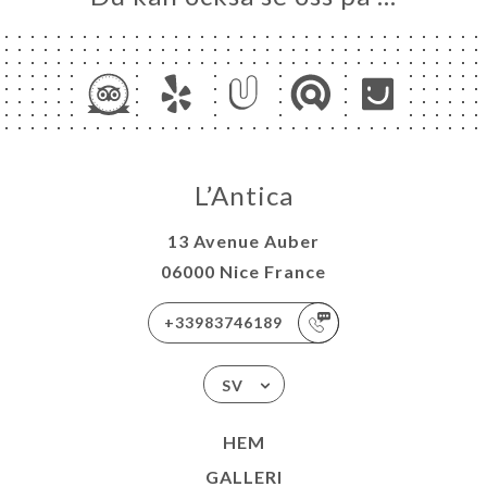
L’Antica
13 Avenue Auber
06000 Nice France
+33983746189
SV
HEM
GALLERI