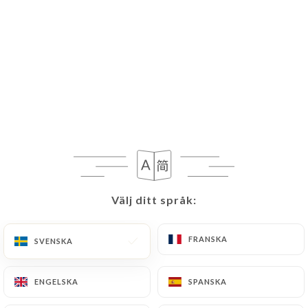
SV
MENY
Välj ditt språk:
Välj ditt språk:
Stängt – öppnar kl. 12:00
FRANSKA
FRANSKA
SVENSKA
SVENSKA
ENGELSKA
ENGELSKA
SPANSKA
SPANSKA