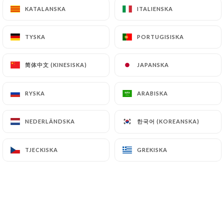
KATALANSKA
KATALANSKA
ITALIENSKA
ITALIENSKA
670 OMDÖME
TYSKA
TYSKA
PORTUGISISKA
PORTUGISISKA
RESTAURANT GRILL À LA BRAISE
简体中文 (KINESISKA)
简体中文 (KINESISKA)
JAPANSKA
JAPANSKA
13 Avenue Auber
06000 Nice France
RYSKA
RYSKA
ARABISKA
ARABISKA
한국어 (KOREANSKA)
한국어 (KOREANSKA)
NEDERLÄNDSKA
NEDERLÄNDSKA
TJECKISKA
TJECKISKA
GREKISKA
GREKISKA
Vilka är vi?